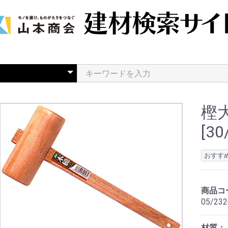
樫
[30
おすす
商品コ
05/232
材質：