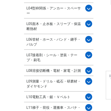
L04型枠関係・アンカー・スペーサ
ー
L05面木・止水板・スリーブ・保温
断熱材
L06管材・ホース・バンド・継手・
バルブ
L07接着剤・シール・塗装・テー
プ・刷毛
L08溶接切断機・電材・家電・計測
L09測量・ドリル・砥石・研磨材・
ダイヤモンド
L10電動工具・鋸・Ｖベルト
L11梯子・荷役・運搬車・スパナ・