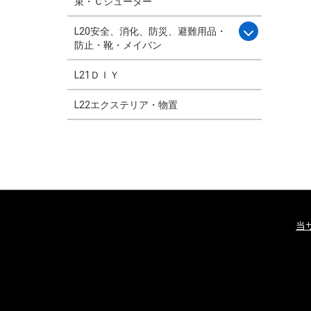
束・Ｃシューター
L20安全、消化、防災、避難用品・
防止・靴・メイバン
L21ＤＩＹ
L22エクステリア・物置
当