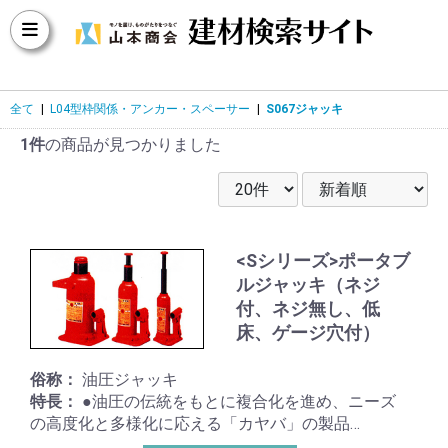
全て
|
L04型枠関係・アンカー・スペーサー
|
S067ジャッキ
1件
の商品が見つかりました
<Sシリーズ>ポータブ
ルジャッキ（ネジ
付、ネジ無し、低
床、ゲージ穴付）
俗称：
油圧ジャッキ
特長：
●油圧の伝統をもとに複合化を進め、ニーズ
の高度化と多様化に応える「カヤバ」の製品…