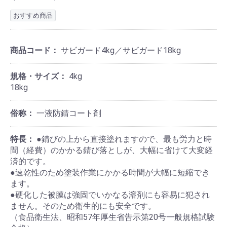
おすすめ商品
商品コード：
サビガード4kg／サビガード18kg
規格・サイズ：
4kg
18kg
俗称：
一液防錆コート剤
特長：
●錆びの上から直接塗れますので、最も労力と時
間（経費）のかかる錆び落としが、大幅に省けて大変経
済的です。
●速乾性のため塗装作業にかかる時間が大幅に短縮でき
ます。
●硬化した被膜は強固でいかなる溶剤にも容易に犯され
ません。そのため衛生的にも安全です。
（食品衛生法、昭和57年厚生省告示第20号一般規格試験