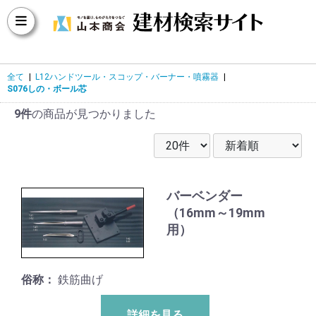
全て
|
L12ハンドツール・スコップ・バーナー・噴霧器
|
S076しの・ボール芯
9件
の商品が見つかりました
バーベンダー
（16mm～19mm
用）
俗称：
鉄筋曲げ
詳細を見る