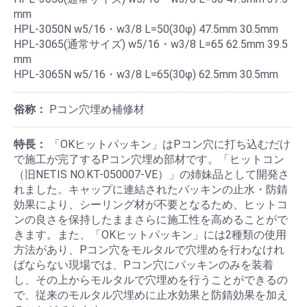
mm
HPL-3050N w5/16・w3/8 L=50(30φ) 47.5mm 30.5mm
HPL-3065(通常サイズ) w5/16・w3/8 L=65 62.5mm 39.5
mm
HPL-3065N w5/16・w3/8 L=65(30φ) 62.5mm 30.5mm
俗称：
Pコン穴埋め補修材
特長：
「OKヒットパッキン」はPコン穴に打ち込むだけ
で施工が完了するPコン穴埋め部材です。「ヒットコン
（旧NETIS NO.KT-050007-VE）」の姉妹品として開発さ
れました。キャップに連結されたパッキンの止水・防錆
効果により、シーリング材が不要となるため、ヒットコ
ンの良さを保持したままさらに施工性を高めることがで
きます。また、「OKヒットパッキン」には2種類の使用
方法があり、Pコン穴をモルタルで穴埋めを行わなけれ
ばならない現場では、Pコン穴にパッキンのみを装着
し、その上からモルタルで穴埋めを行うことができるの
で、従来のモルタル穴埋めに止水効果と防錆効果を加え