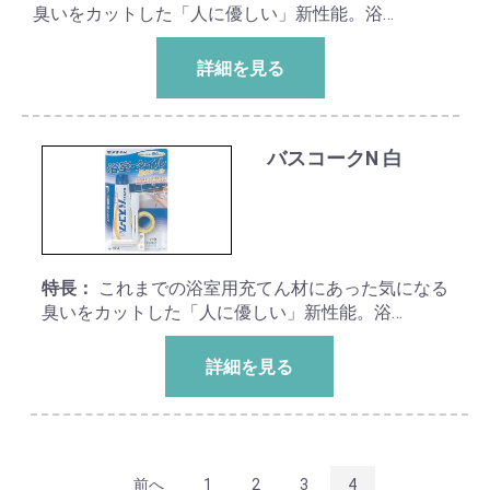
臭いをカットした「人に優しい」新性能。浴…
詳細を見る
バスコークN 白
特長：
これまでの浴室用充てん材にあった気になる
臭いをカットした「人に優しい」新性能。浴…
詳細を見る
前へ
1
2
3
4