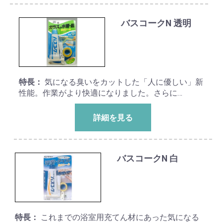
バスコークN 透明
特長：
気になる臭いをカットした「人に優しい」新
性能。作業がより快適になりました。さらに…
詳細を見る
バスコークN 白
特長：
これまでの浴室用充てん材にあった気になる