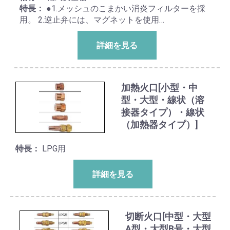
特長：
●1.メッシュのこまかい消炎フィルターを採
用。 2.逆止弁には、マグネットを使用…
詳細を見る
加熱火口[小型・中
型・大型・線状（溶
接器タイプ）・線状
（加熱器タイプ）]
特長：
LPG用
詳細を見る
切断火口[中型・大型
A型・大型B号・大型