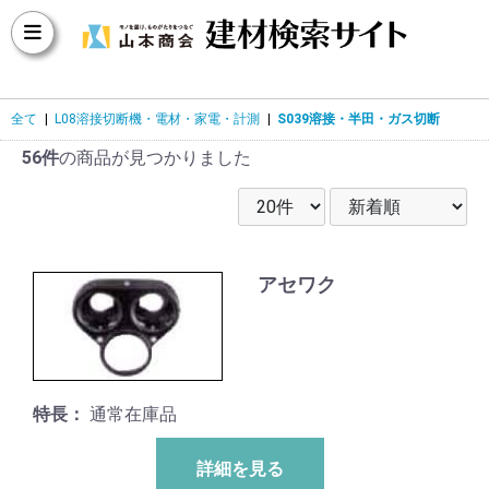
全て
|
L08溶接切断機・電材・家電・計測
|
S039溶接・半田・ガス切断
56件
の商品が見つかりました
アセワク
特長：
通常在庫品
詳細を見る