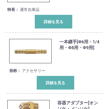
特長：
通常在庫品
詳細を見る
一本継手[Φ6用・1/4
用・Φ8用・Φ9用]
俗称：
アクセサリー
詳細を見る
容器アダプター[オン
ソケ・メンソケ]