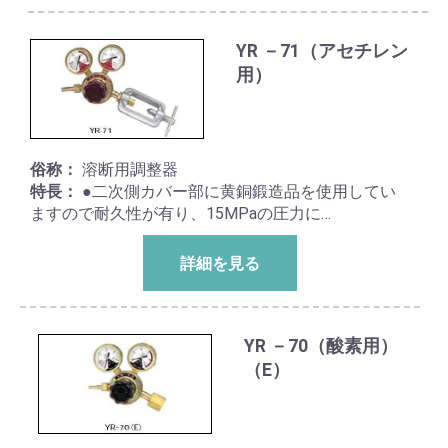
YR －71（アセチレン
用）
俗称：
溶断用調整器
特長：
●二次側カバー部に黄銅鍛造品を使用してい
ますので耐久性が有り、15MPaの圧力に…
詳細を見る
YR －70（酸素用）
（E）