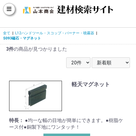
全て
|
L12ハンドツール・スコップ・バーナー・噴霧器
|
S093磁石・マグネット
3件
の商品が見つかりました
軽天マグネット
特長：
●均一な幅の目地が簡単にできます。●樹脂ケ
ース付●銅製下地にワンタッチ！